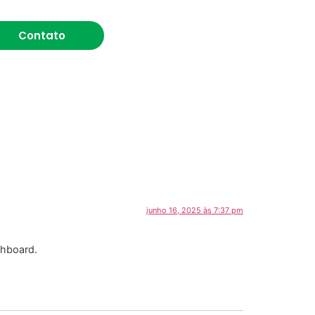
Contato
junho 16, 2025 às 7:37 pm
shboard.